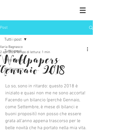
Post
Tutti i post
Ilaria Bagnasco
Tutti i post
2 apr 2020
Tempo di lettura: 1 min
Wallpapers
Stop Motion
Gennaio 2018
Wallpapers
Lo so, sono in ritardo: questo 2018 è 
iniziato e quasi non me ne sono accorta! 
Facendo un bilancio (perchè Gennaio, 
come Settembre, è mese di bilanci e 
buoni propositi) non posso che essere 
grata all'anno appena trascorso per le 
belle novità che ha portato nella mia vita. 