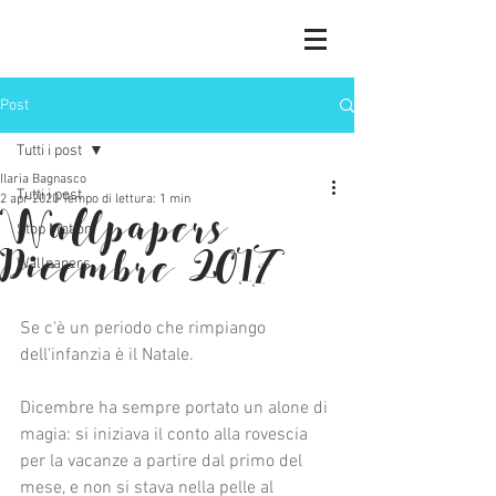
Post
Tutti i post
Ilaria Bagnasco
Tutti i post
2 apr 2020
Tempo di lettura: 1 min
Wallpapers
Stop Motion
Dicembre 2017
Wallpapers
Se c'è un periodo che rimpiango 
dell'infanzia è il Natale. 
Dicembre ha sempre portato un alone di 
magia: si iniziava il conto alla rovescia 
per la vacanze a partire dal primo del 
mese, e non si stava nella pelle al 