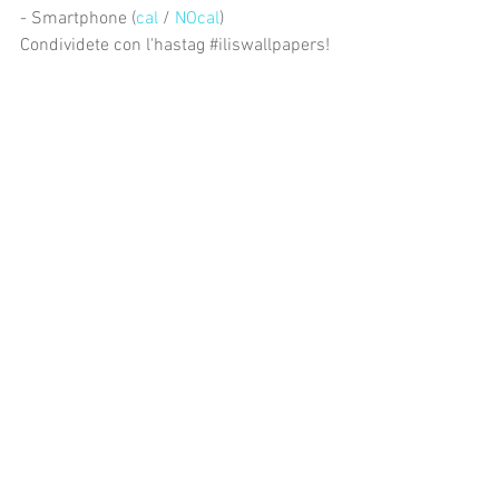
- Smartphone (
cal
 / 
NOcal
)
Condividete con l'hastag 
#iliswallpapers
!