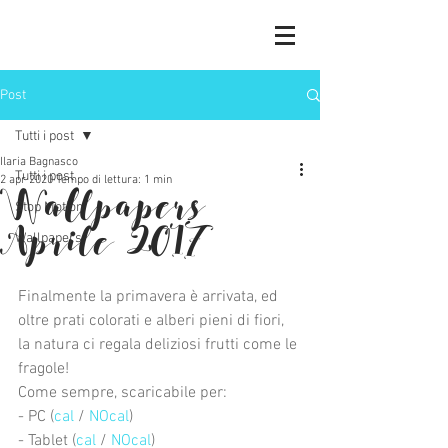
Post
Tutti i post
Ilaria Bagnasco
Tutti i post
2 apr 2020
Tempo di lettura: 1 min
Wallpapers
Stop Motion
Aprile 2017
Wallpapers
Finalmente la primavera è arrivata, ed 
oltre prati colorati e alberi pieni di fiori, 
la natura ci regala deliziosi frutti come le 
fragole!
Come sempre, scaricabile per:
- PC (
cal
 / 
NOcal
) 
- Tablet (
cal
 / 
NOcal
)