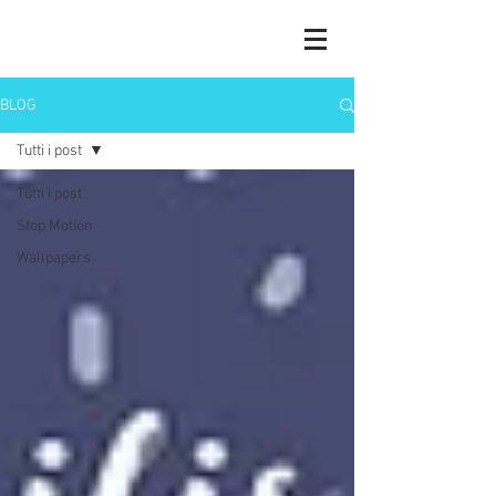
BLOG
Tutti i post
Tutti i post
Stop Motion
Wallpapers