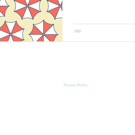
© Copyright Ilaria Bagnasco
laria Bagnasco | P.IVA 02370900991 |
ilaria-bag@hotmail.it
|
33
Privacy Policy