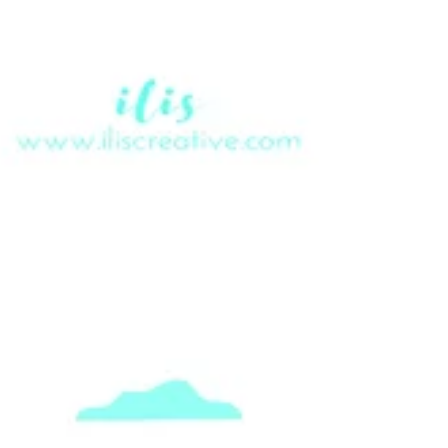
qualcosa da rappresentare per questo mese
che non fosse questo: la pace. 🌈 E scusate...