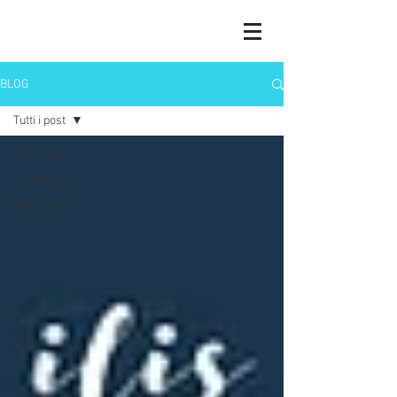
BLOG
Tutti i post
Tutti i post
Stop Motion
Wallpapers