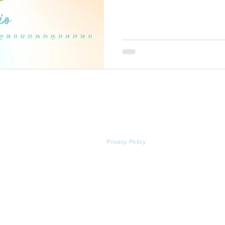
© Copyright Ilaria Bagnasco
laria Bagnasco | P.IVA 02370900991 |
ilaria-bag@hotmail.it
|
33
Privacy Policy