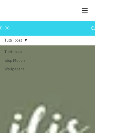
BLOG
Tutti i post
Tutti i post
Stop Motion
Wallpapers